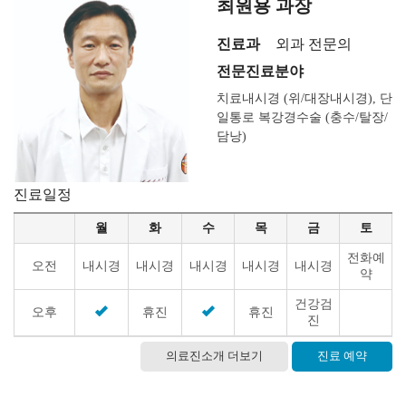
최원용 과장
진료과
외과 전문의
전문진료분야
치료내시경 (위/대장내시경), 단
일통로 복강경수술 (충수/탈장/
담낭)
진료일정
월
화
수
목
금
토
전화예
오전
내시경
내시경
내시경
내시경
내시경
약
건강검
오후
휴진
휴진
진
의료진소개 더보기
진료 예약