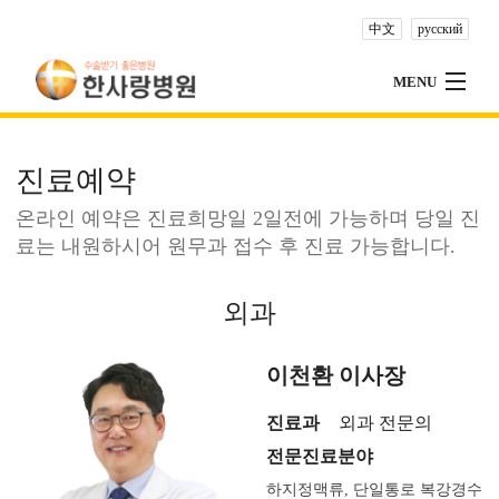
中文
русский
MENU
NEW CATEGORY, EDIT ME!
진료예약
진료예약
특성화센터
온라인 예약은 진료희망일 2일전에 가능하며 당일 진
전문클리닉
료는 내원하시어 원무과 접수 후 진료 가능합니다.
건강검진센터
외과
이용안내
병원안내
이천환 이사장
건강상식
진료과
외과 전문의
고객의소리
전문진료분야
하지정맥류, 단일통로 복강경수