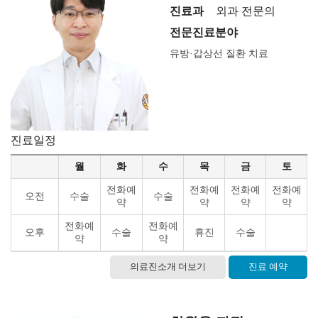
진료과
외과 전문의
전문진료분야
유방·갑상선 질환 치료
진료일정
월
화
수
목
금
토
전화예
전화예
전화예
전화예
오전
수술
수술
약
약
약
약
전화예
전화예
오후
수술
휴진
수술
약
약
의료진소개 더보기
진료 예약