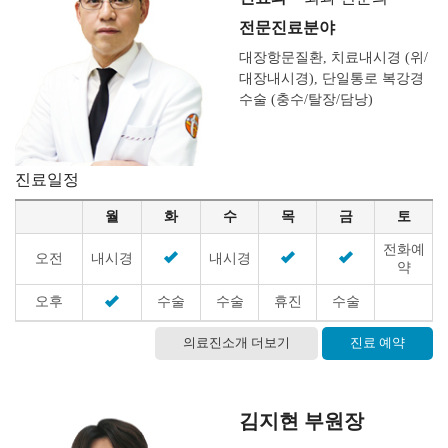
전문진료분야
·
대장항문질환, 치료내시경 (위/
대장내시경), 단일통로 복강경
수술 (충수/탈장/담낭)
진료일정
월
화
수
목
금
토
전화예
오전
내시경
내시경
약
오후
수술
수술
휴진
수술
의료진소개 더보기
진료 예약
김지현 부원장