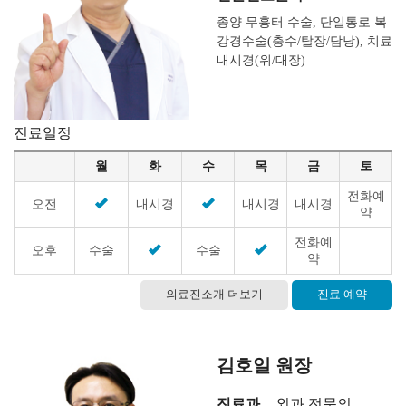
종양 무흉터 수술, 단일통로 복
·
강경수술(충수/탈장/담낭), 치료
내시경(위/대장)
진료일정
월
화
수
목
금
토
·
전화예
오전
내시경
내시경
내시경
약
전화예
오후
수술
수술
약
의료진소개 더보기
진료 예약
·
김호일 원장
진료과
외과 전문의