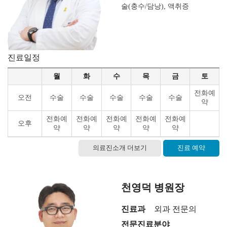
술(충수/담낭), 액취증
진료일정
월
화
수
목
금
토
전화예
오전
수술
수술
수술
수술
수술
약
전화예
전화예
전화예
전화예
전화예
오후
약
약
약
약
약
·
의료진소개 더보기
진료 예약
천영덕 병원장
·
진료과
외과 전문의
전문진료분야