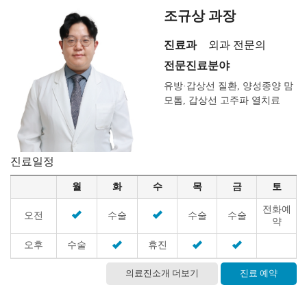
조규상 과장
진료과
외과 전문의
전문진료분야
유방·갑상선 질환, 양성종양 맘
모톰, 갑상선 고주파 열치료
진료일정
월
화
수
목
금
토
전화예
오전
수술
수술
수술
약
오후
수술
휴진
의료진소개 더보기
진료 예약