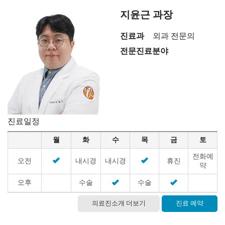
지윤근 과장
진료과
외과 전문의
전문진료분야
진료일정
월
화
수
목
금
토
전화예
오전
내시경
내시경
휴진
약
오후
수술
수술
의료진소개 더보기
진료 예약