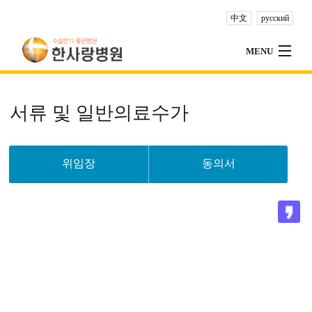
中文
русский
MENU
NEW CATEGORY, EDIT ME!
진료예약
서류 및 일반의료수가
특성화센터
전문클리닉
위임장
동의서
건강검진센터
이용안내
병원안내
건강상식
고객의소리