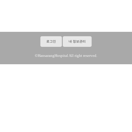
로그인
내 정보관리
©HansarangHospital All right reserved.
·
·